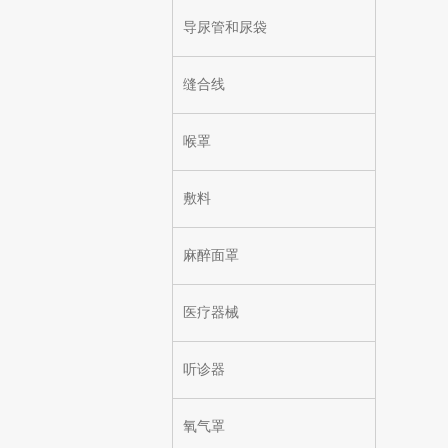
导尿管和尿袋
缝合线
喉罩
敷料
麻醉面罩
医疗器械
听诊器
氧气罩