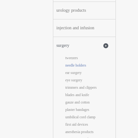
urology products
injection and infusion
surgery
tweezers
needle holders
ear surgery
eye surgery
trimmers and clippers
blades and knife
gauze and cotton
plaster bandages
umbilical cord clamp
first aid devices
anesthesia products