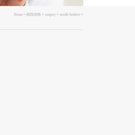
Home
>
医院供给
>
surgery
>
needle holders
>